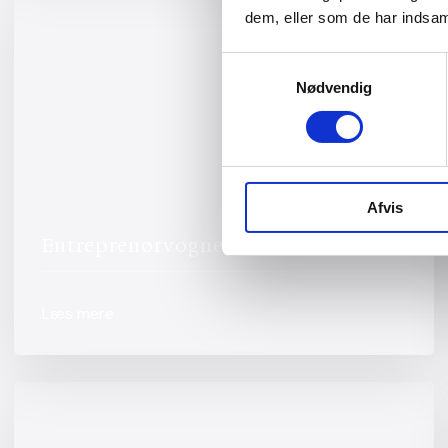
dem, eller som de har indsaml
Samtykkevalg
Nødvendig
Afvis
Entreprenørvogne
Læs mere