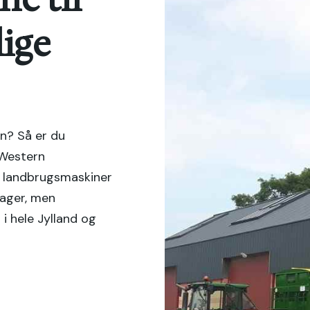
lige
n​? Så er du
 Western
af landbrugsmaskiner
riager, men
 i hele Jylland og