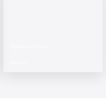
Hjulgraver vogn
Læs mere