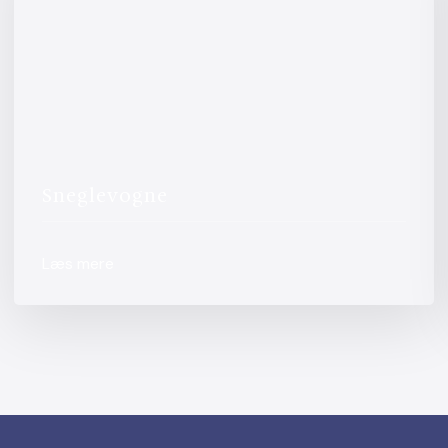
Sneglevogne
Læs mere