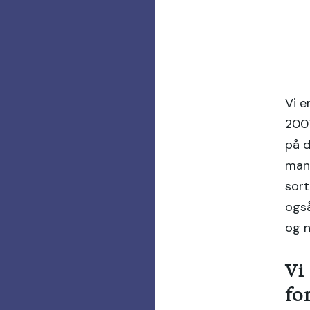
Vi e
200
på d
mang
sort
også
og n
Vi
fo