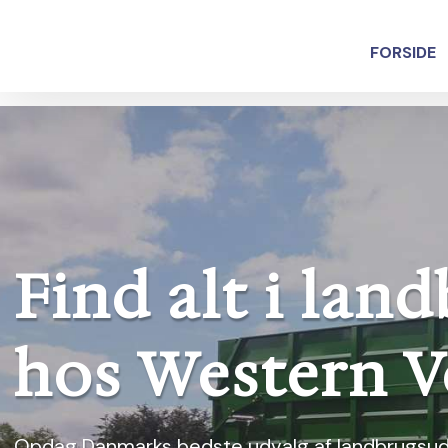
FORSIDE
Find alt i lan
​hos Western 
Opdag Danmarks bedste udvalg af landbrugsud