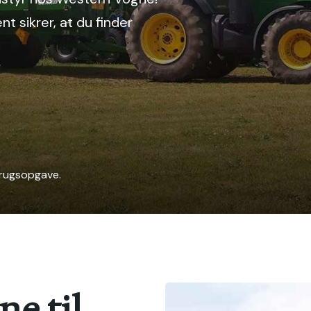
t sikrer, at du finder
brugsopgave.
e til