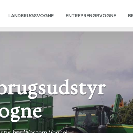
LANDBRUGSVOGNE
ENTREPRENØRVOGNE
B
dbrugsudstyr
Vogne
styr hos Western Vogne!