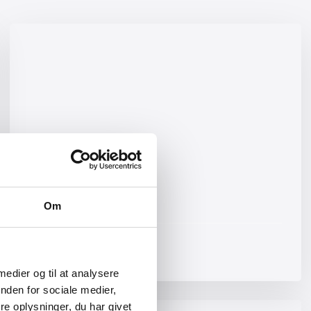
Blokvogne
Om
Læs mere
 medier og til at analysere
nden for sociale medier,
e oplysninger, du har givet