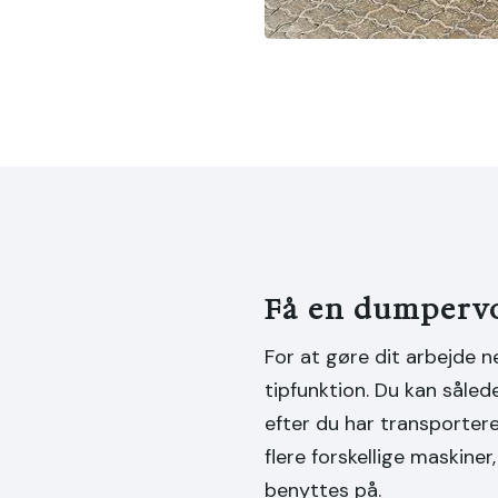
Få en dumperv
For at gøre dit arbejde
tipfunktion. Du kan såled
efter du har transporter
flere forskellige maskine
benyttes på.