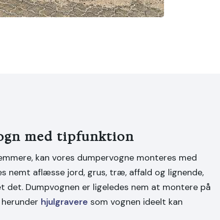
ogn med tipfunktion
 nemmere, kan vores dumpervogne monteres med
es nemt aflæsse jord, grus, træ, affald og lignende,
et det. Dumpvognen er ligeledes nem at montere på
r, herunder
hjulgravere
som vognen ideelt kan