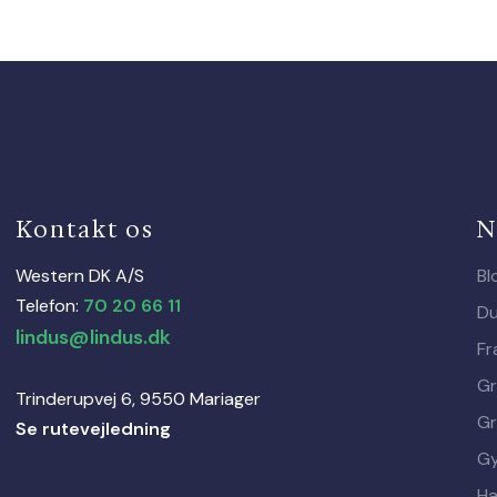
Kontakt os
N
Western DK A/S
Bl
Telefon:
70 20 66 11
D
lindus@lindus.dk
Fr
Gr
Trinderupvej 6, 9550 Mariager
Gr
Se rutevejledning
Gy
Ha