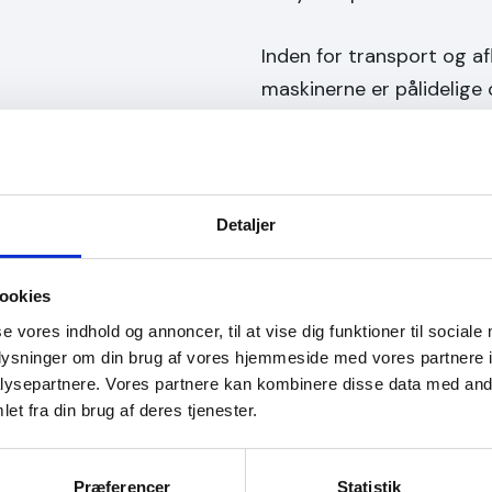
Inden for transport og af
maskinerne er pålidelige 
forbindelse hjælpe med n
kvalitet er til at regne m
Med en stor viden og eks
Detaljer
altid til rådighed med råd
dumpervogn du skal vælge
ookies
rette beslutning.​
se vores indhold og annoncer, til at vise dig funktioner til sociale
oplysninger om din brug af vores hjemmeside med vores partnere i
Vi har også
frakørselsvo
ysepartnere. Vores partnere kan kombinere disse data med andr
et fra din brug af deres tjenester.
skarp pris.
Præferencer
Statistik