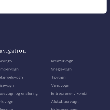
avigation
okvogn
Kreaturvogn
umpervogn
Sneglevogn
akørselsvogn
Tipvogn
isevogn
Vandvogn
æsvogn og ensilering
Entreprenør / kombi
llevogn
Afskubbervogn
lmvogn
Hjulgraver vogn