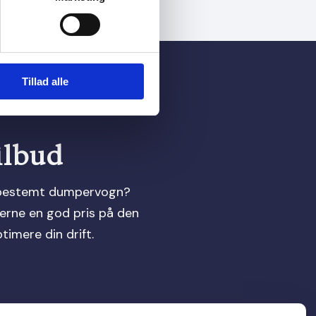
Tillad alle
tilbud
en bestemt dumpervogn?
gerne en god pris på den
imere din drift.