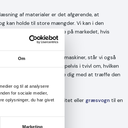
læsning af materialer er det afgørende, at
og kan holde til store mængder. Vi kan i den
ogle af de stærkeste vogne på markedet, hvis
ed.
pertise inden for landbrugsmaskiner, står vi også
Om
 og vejledning. Er du eksempelvis i tvivl om, hvilken
, kan vi derfor altid hjælpe dig med at træffe den
 medier og til at analysere
nden for sociale medier,
gne
og
kornvogn
af høj kvalitet eller
græsvogn
til en
e oplysninger, du har givet
Marketing